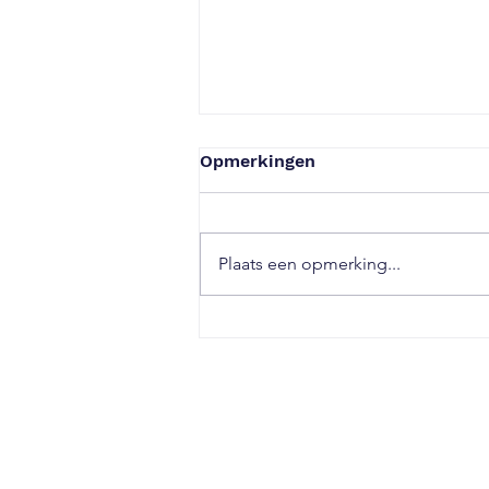
Opmerkingen
Plaats een opmerking...
PDH Consulting verzorgt
persconferentie met
Thibaut Courtois in MVV
Stadion