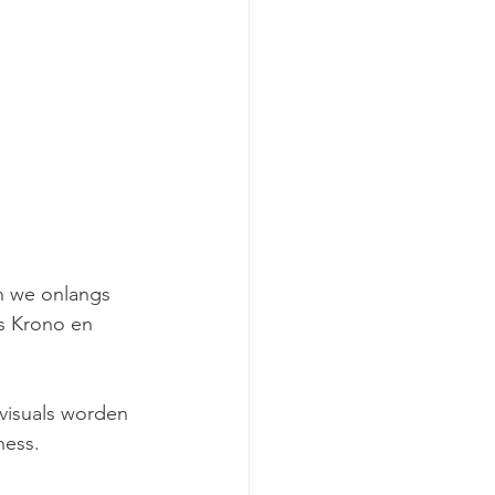
n we onlangs 
ss Krono en 
visuals worden 
ess. 