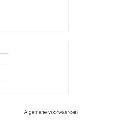
 brengt Limburgs
esverhaal in de pers
Algemene voorwaarden