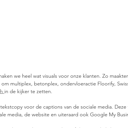
maken we heel wat visuals voor onze klanten. Zo maakte
s om multiplex, betonplex, ondervloeractie Floorify, Swi
h 
in de kijker te zetten. 
ekstcopy voor de captions van de sociale media. Deze 
ale media, de website en uiteraard ook Google My Busin