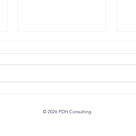
Dertiende editie van
PDH
MuziekenTerras zorgt voor
succ
zomersfeer en veel
belangstelling
© 2026 PDH Consulting.